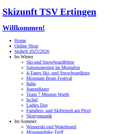
Skizunft TSV Ertingen
Willkommen!
Home
Online Shop
Skiheft 2025/2026
Im Winter
Ski-und Snowboardbörse
Saisonopening im Montafon
4-Tages Ski- und Snowboardkurs
Mountain Beats Festival
Italia
Jugendlager
Team 7 Mission Warth
Ischgl
Ladies Day
Familien- und Skifreizeit am Pizol
Skigymnastik
Im Sommer
Wasserski und Wakeboard
Mountainbike-Treff