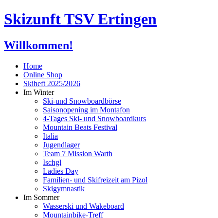
Skizunft TSV Ertingen
Willkommen!
Home
Online Shop
Skiheft 2025/2026
Im Winter
Ski-und Snowboardbörse
Saisonopening im Montafon
4-Tages Ski- und Snowboardkurs
Mountain Beats Festival
Italia
Jugendlager
Team 7 Mission Warth
Ischgl
Ladies Day
Familien- und Skifreizeit am Pizol
Skigymnastik
Im Sommer
Wasserski und Wakeboard
Mountainbike-Treff