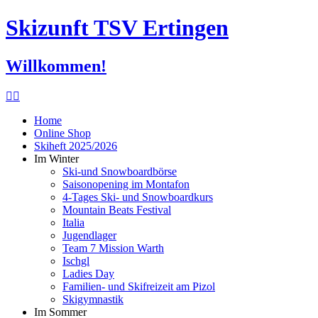
Skizunft TSV Ertingen
Willkommen!
Home
Online Shop
Skiheft 2025/2026
Im Winter
Ski-und Snowboardbörse
Saisonopening im Montafon
4-Tages Ski- und Snowboardkurs
Mountain Beats Festival
Italia
Jugendlager
Team 7 Mission Warth
Ischgl
Ladies Day
Familien- und Skifreizeit am Pizol
Skigymnastik
Im Sommer