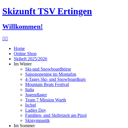
Skizunft TSV Ertingen
Willkommen!
Home
Online Shop
Skiheft 2025/2026
Im Winter
Ski-und Snowboardbörse
Saisonopening im Montafon
4-Tages Ski- und Snowboardkurs
Mountain Beats Festival
Italia
Jugendlager
Team 7 Mission Warth
Ischgl
Ladies Day
Familien- und Skifreizeit am Pizol
Skigymnastik
Im Sommer