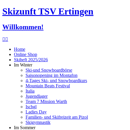
Skizunft TSV Ertingen
Willkommen!
Home
Online Shop
Skiheft 2025/2026
Im Winter
Ski-und Snowboardbörse
Saisonopening im Montafon
4-Tages Ski- und Snowboardkurs
Mountain Beats Festival
Italia
Jugendlager
Team 7 Mission Warth
Ischgl
Ladies Day
Familien- und Skifreizeit am Pizol
Skigymnastik
Im Sommer