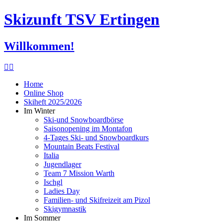
Skizunft TSV Ertingen
Willkommen!
Home
Online Shop
Skiheft 2025/2026
Im Winter
Ski-und Snowboardbörse
Saisonopening im Montafon
4-Tages Ski- und Snowboardkurs
Mountain Beats Festival
Italia
Jugendlager
Team 7 Mission Warth
Ischgl
Ladies Day
Familien- und Skifreizeit am Pizol
Skigymnastik
Im Sommer