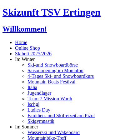
Skizunft TSV Ertingen
Willkommen!
Home
Online Shop
Skiheft 2025/2026
Im Winter
Ski-und Snowboardbörse
Saisonopening im Montafon
4-Tages Ski- und Snowboardkurs
Mountain Beats Festival
Italia
Jugendlager
Team 7 Mission Warth
Ischgl
Ladies Day
Familien- und Skifreizeit am Pizol
Skigymnastik
Im Sommer
Wasserski und Wakeboard
Mountainbike-Treff