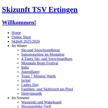
Skizunft TSV Ertingen
Willkommen!
Home
Online Shop
Skiheft 2025/2026
Im Winter
Ski-und Snowboardbörse
Saisonopening im Montafon
4-Tages Ski- und Snowboardkurs
Mountain Beats Festival
Italia
Jugendlager
Team 7 Mission Warth
Ischgl
Ladies Day
Familien- und Skifreizeit am Pizol
Skigymnastik
Im Sommer
Wasserski und Wakeboard
Mountainbike-Treff