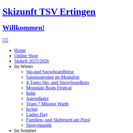
Skizunft TSV Ertingen
Willkommen!
Home
Online Shop
Skiheft 2025/2026
Im Winter
Ski-und Snowboardbörse
Saisonopening im Montafon
4-Tages Ski- und Snowboardkurs
Mountain Beats Festival
Italia
Jugendlager
Team 7 Mission Warth
Ischgl
Ladies Day
Familien- und Skifreizeit am Pizol
Skigymnastik
Im Sommer