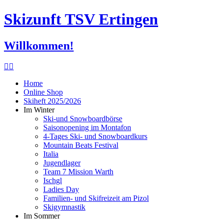
Skizunft TSV Ertingen
Willkommen!
Home
Online Shop
Skiheft 2025/2026
Im Winter
Ski-und Snowboardbörse
Saisonopening im Montafon
4-Tages Ski- und Snowboardkurs
Mountain Beats Festival
Italia
Jugendlager
Team 7 Mission Warth
Ischgl
Ladies Day
Familien- und Skifreizeit am Pizol
Skigymnastik
Im Sommer