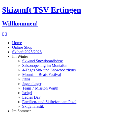
Skizunft TSV Ertingen
Willkommen!
Home
Online Shop
Skiheft 2025/2026
Im Winter
Ski-und Snowboardbörse
Saisonopening im Montafon
4-Tages Ski- und Snowboardkurs
Mountain Beats Festival
Italia
Jugendlager
Team 7 Mission Warth
Ischgl
Ladies Day
Familien- und Skifreizeit am Pizol
Skigymnastik
Im Sommer