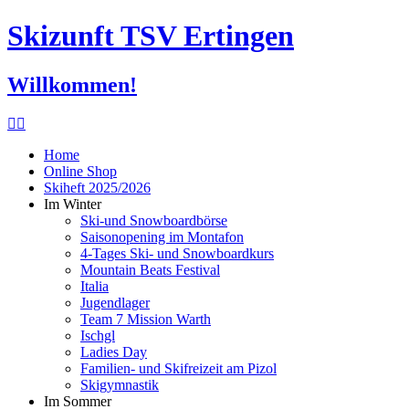
Skizunft TSV Ertingen
Willkommen!
Home
Online Shop
Skiheft 2025/2026
Im Winter
Ski-und Snowboardbörse
Saisonopening im Montafon
4-Tages Ski- und Snowboardkurs
Mountain Beats Festival
Italia
Jugendlager
Team 7 Mission Warth
Ischgl
Ladies Day
Familien- und Skifreizeit am Pizol
Skigymnastik
Im Sommer