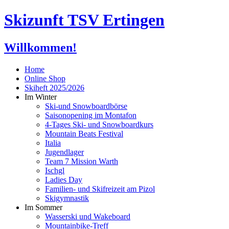
Skizunft TSV Ertingen
Willkommen!
Home
Online Shop
Skiheft 2025/2026
Im Winter
Ski-und Snowboardbörse
Saisonopening im Montafon
4-Tages Ski- und Snowboardkurs
Mountain Beats Festival
Italia
Jugendlager
Team 7 Mission Warth
Ischgl
Ladies Day
Familien- und Skifreizeit am Pizol
Skigymnastik
Im Sommer
Wasserski und Wakeboard
Mountainbike-Treff