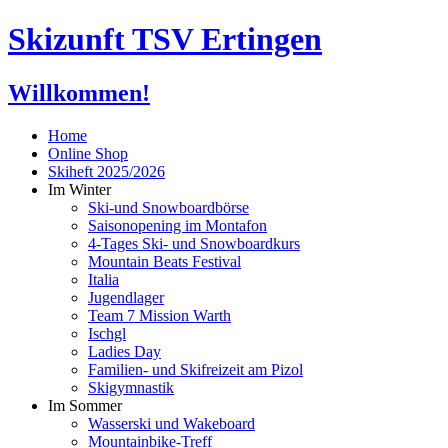
Skizunft TSV Ertingen
Willkommen!
Home
Online Shop
Skiheft 2025/2026
Im Winter
Ski-und Snowboardbörse
Saisonopening im Montafon
4-Tages Ski- und Snowboardkurs
Mountain Beats Festival
Italia
Jugendlager
Team 7 Mission Warth
Ischgl
Ladies Day
Familien- und Skifreizeit am Pizol
Skigymnastik
Im Sommer
Wasserski und Wakeboard
Mountainbike-Treff