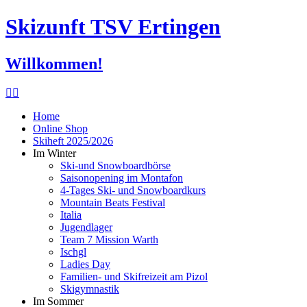
Skizunft TSV Ertingen
Willkommen!
Home
Online Shop
Skiheft 2025/2026
Im Winter
Ski-und Snowboardbörse
Saisonopening im Montafon
4-Tages Ski- und Snowboardkurs
Mountain Beats Festival
Italia
Jugendlager
Team 7 Mission Warth
Ischgl
Ladies Day
Familien- und Skifreizeit am Pizol
Skigymnastik
Im Sommer