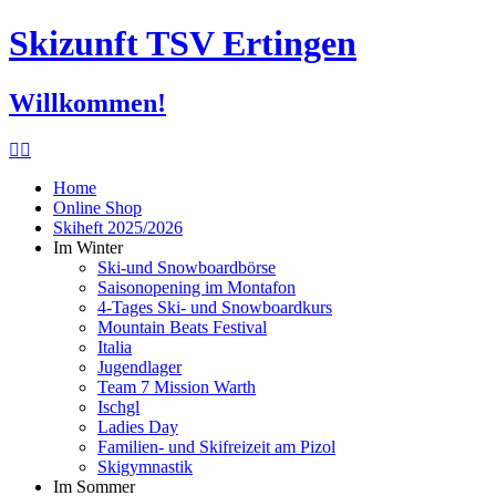
Skizunft TSV Ertingen
Willkommen!
Home
Online Shop
Skiheft 2025/2026
Im Winter
Ski-und Snowboardbörse
Saisonopening im Montafon
4-Tages Ski- und Snowboardkurs
Mountain Beats Festival
Italia
Jugendlager
Team 7 Mission Warth
Ischgl
Ladies Day
Familien- und Skifreizeit am Pizol
Skigymnastik
Im Sommer